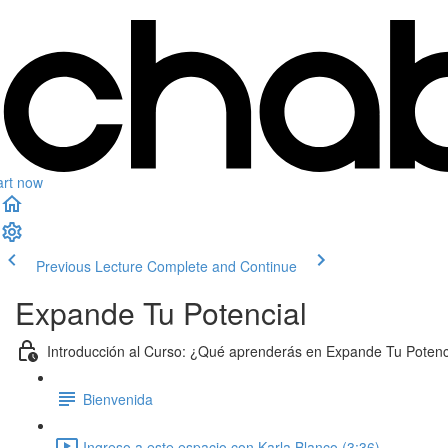
art now
Previous Lecture
Complete and Continue
Expande Tu Potencial
Introducción al Curso: ¿Qué aprenderás en Expande Tu Potenc
Bienvenida
Ingreso a este espacio con Karla Blanco (3:36)